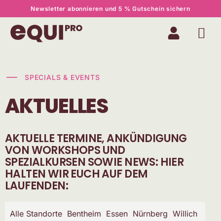
Newsletter abonnieren und 5 % Gutschein sichern
SPECIALS & EVENTS
A
K
T
U
E
L
L
E
S
AKTUELLE TERMINE, ANKÜNDIGUNG
VON WORKSHOPS UND
SPEZIALKURSEN SOWIE NEWS: HIER
HALTEN WIR EUCH AUF DEM
LAUFENDEN:
Alle Standorte
Bentheim
Essen
Nürnberg
Willich