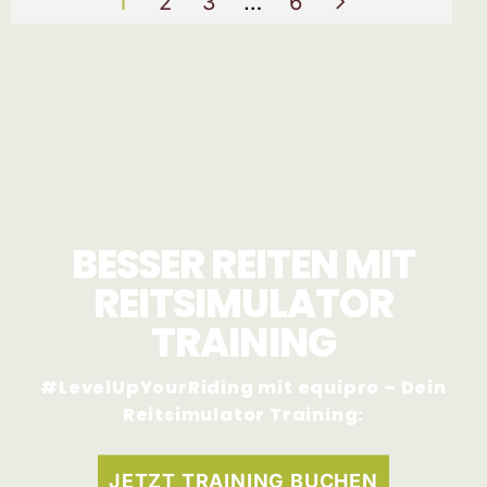
1
2
3
…
6
BESSER REITEN MIT
REITSIMULATOR
TRAINING
#LevelUpYourRiding mit equipro – Dein
Reitsimulator Training:
JETZT TRAINING BUCHEN